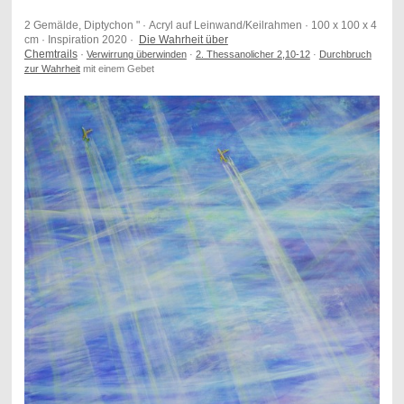
2 Gemälde, Diptychon " · Acryl auf Leinwand/Keilrahmen · 100 x 100 x 4
cm · Inspiration 2020 ·
Die Wahrheit über
Chemtrails
·
Verwirrung überwinden
·
2. Thessanolicher 2,10-12
·
Durchbruch
zur Wahrheit
mit einem Gebet